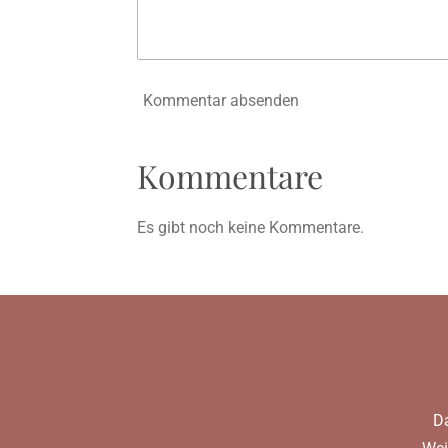
6
6
6
Kommentar absenden
6
6
6
Kommentare
6
6
Es gibt noch keine Kommentare.
7
S
t
e
r
n
e
Da